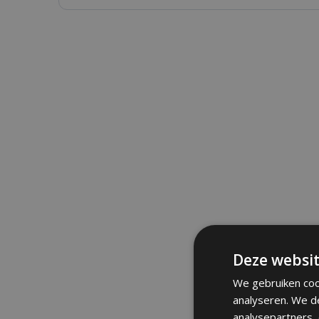
Deze websit
We gebruiken coo
analyseren. We d
analysepartners,