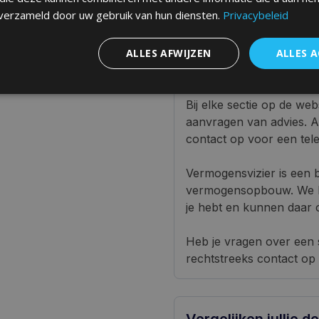
 verzameld door uw gebruik van hun diensten.
Privacybeleid
ALLES AFWIJZEN
ALLES 
agen
Met wie kan ik con
Bij elke sectie op de we
aanvragen van advies. A
contact op voor een tele
Vermogensvizier is een 
vermogensopbouw. We he
je hebt en kunnen daar
Heb je vragen over een 
rechtstreeks contact op