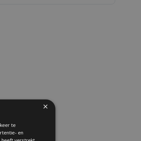
×
keer te
rtentie- en
 heeft verstrekt