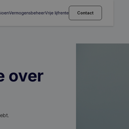
sioen
Vermogensbeheer
Vrije lijfrente
Contact
e over
ebt.