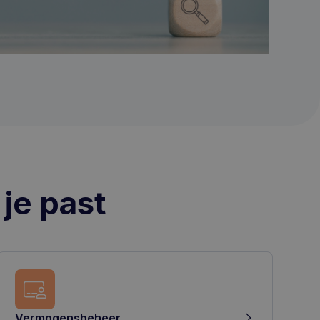
 je past
Vermogensbeheer