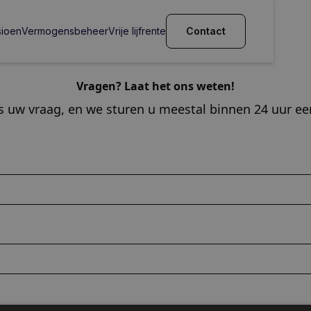
sioen
Vermogensbeheer
Vrije lijfrente
Contact
Vragen? Laat het ons weten!
s uw vraag, en we sturen u meestal binnen 24 uur een