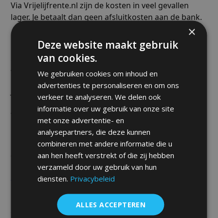
Via Vrijelijfrente.nl zijn de kosten in veel gevallen
lager. Je betaalt dan geen afsluitkosten aan de bank.
×
Gebruik eerst onze handige calculator. Vul het
Deze website maakt gebruik
bedrag in dat beschikbaar komt en kies hoelang je
van cookies.
dit zou willen laten uitkeren – of hoelang je nog
verder wilt sparen.
We gebruiken cookies om inhoud en
advertenties te personaliseren en om ons
Je ziet meteen bij welke bank je lijfrente dan het
verkeer te analyseren. We delen ook
meeste oplevert. Zo kun je heel gemakkelijk
informatie over uw gebruik van onze site
verschillende lijfrenteaanbieders vergelijken.
met onze advertentie- en
analysepartners, die deze kunnen
Banksparen is ook geschikt voor overdracht van een
combineren met andere informatie die u
nabestaandenlijfrente, een stakingswinst of een
aan hen heeft verstrekt of die zij hebben
fiscale oudedagsreserve (FOR).
verzameld door uw gebruik van hun
Klik hier om direct te vergelijken en af te sluiten.
diensten.
Privacybeleid
ALLES ACCEPTEREN
Wat zijn de spelregels bij